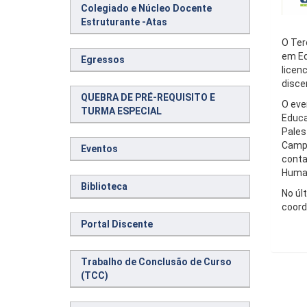
Colegiado e Núcleo Docente
Estruturante -Atas
O Ter
em Ed
Egressos
licen
disce
QUEBRA DE PRÉ-REQUISITO E
O eve
TURMA ESPECIAL
Educa
Pales
Campu
Eventos
conta
Huma
Biblioteca
No úl
coord
Portal Discente
Trabalho de Conclusão de Curso
(TCC)