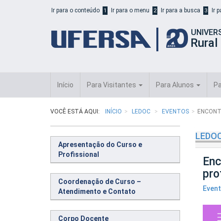
Início
Ir para o conteúdo
Ir para o menu
Ir para a busca
Ir 
1
2
3
do
cabeçalho
UNIVER
do
Rural
portal
da
UFERSA
Início
Para Visitantes
Para Alunos
Pa
VOCÊ ESTÁ AQUI:
INÍCIO
LEDOC
EVENTOS
ENCONT
LEDO
Apresentação do Curso e
Profissional
Enc
pro
Coordenação de Curso –
Even
Atendimento e Contato
Corpo Docente