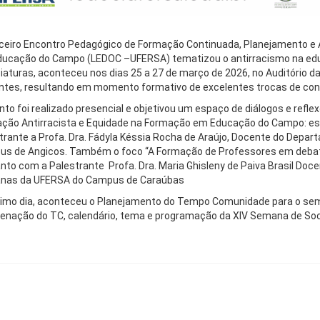
ceiro Encontro Pedagógico de Formação Continuada, Planejamento e Ava
ucação do Campo (LEDOC –UFERSA) tematizou o antirracismo na edu
ciaturas, aconteceu nos dias 25 a 27 de março de 2026, no Auditório
ntes, resultando em momento formativo de excelentes trocas de co
nto foi realizado presencial e objetivou um espaço de diálogos e refle
ção Antirracista e Equidade na Formação em Educação do Campo: esc
trante a Profa. Dra. Fádyla Késsia Rocha de Araújo, Docente do Dep
s de Angicos. Também o foco “A Formação de Professores em debate:
nto com a Palestrante Profa. Dra. Maria Ghisleny de Paiva Brasil Do
nas da UFERSA do Campus de Caraúbas
timo dia, aconteceu o Planejamento do Tempo Comunidade para o seme
enação do TC, calendário, tema e programação da XIV Semana de Soci