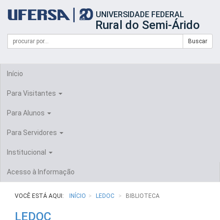
Início
UNIVERSIDADE FEDERAL
do
Rural do Semi-Árido
cabeçalho
do
Campo
Formulário
Buscar
portal
de
da
de
busca
UFERSA
Busca
Início
Para Visitantes
Para Alunos
Para Servidores
Institucional
Acesso à Informação
VOCÊ ESTÁ AQUI:
INÍCIO
LEDOC
BIBLIOTECA
LEDOC