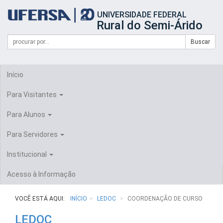
Início
UNIVERSIDADE FEDERAL
do
Rural do Semi-Árido
cabeçalho
do
Campo
Formulário
Buscar
portal
de
da
de
busca
UFERSA
Busca
Início
Para Visitantes
Para Alunos
Para Servidores
Institucional
Acesso à Informação
VOCÊ ESTÁ AQUI:
INÍCIO
LEDOC
COORDENAÇÃO DE CURSO
LEDOC